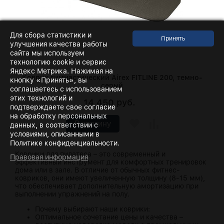
Для сбора статистики и
улучшения качества работы
сайта мы используем
технологию cookie и сервис
Яндекс Метрика. Нажимая на
Коврик гимнастический Airex FITLINE 200, темно-
кнопку «Принять», вы
серый
соглашаетесь с использованием
этих технологий и
14 450 руб.
подтверждаете свое согласие
на обработку персональных
В корзину
данных, в соответствии с
условиями, описанными в
Политике конфиденциальности.
Коврики для пилатеса – это современный и
Правовая информация
эффективный инструмент для комфортных тренировок
дома или в зале. В отличие от обычных фитнес-
ковриков, они имеют увеличенную толщину (8-15 мм),
что обеспечивает дополнительную амортизацию при
выполнении упражнений на полу.
Почему выбирают наши коврики:
Оптимальное сочетание цены и качества –